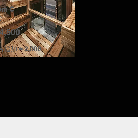
om C
分
4,500
名追加￥2,000