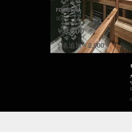
room A
90分
￥3,800
１名追加￥2,000
​