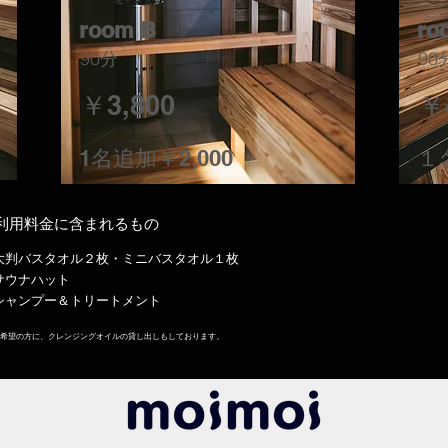
room B
ro
90分
90
￥3,800
​￥
1名追加￥2,000
１
​利用料金に含まれるもの
​大判バスタオル２枚・ミニバスタオル１枚
​サウナハット
シャンプー＆トリートメント
ご希望の方に、クレンジングオイルの貸し出しもしております。